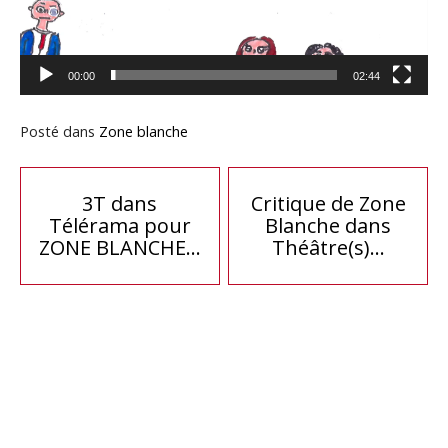
00:00
02:44
Posté dans
Zone blanche
Navigation
3T dans
Critique de Zone
Télérama pour
Blanche dans
de
ZONE BLANCHE…
Théâtre(s)…
l’article