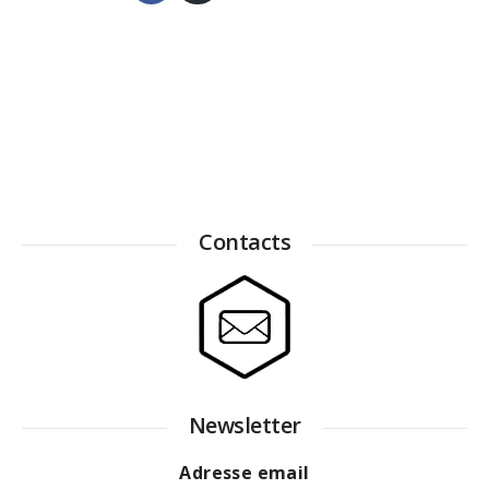
sur
par
Facebook
e-
mail
Contacts
Newsletter
Adresse email