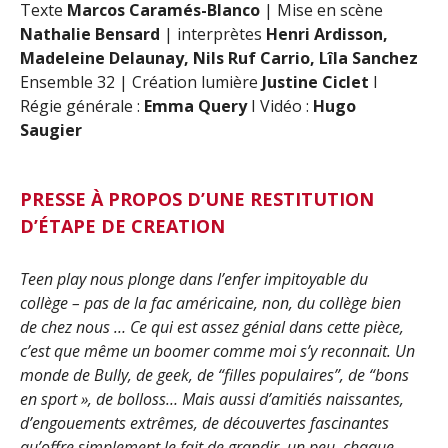
Texte
Marcos Caramés-Blanco
| Mise en scène
Nathalie Bensard
| interprètes
Henri Ardisson,
Madeleine Delaunay, Nils Ruf Carrio, Lîla Sanchez
Ensemble 32 | Création lumière
Justine Ciclet
I
Régie générale :
Emma Query
I Vidéo :
Hugo
Saugier
PRESSE
À PROPOS D’UNE RESTITUTION
D’ÉTAPE DE CREATION
Teen play nous plonge dans l’enfer impitoyable du
collège – pas de la fac américaine, non, du collège bien
de chez nous … Ce qui est assez génial dans cette pièce,
c’est que même un boomer comme moi s’y reconnait. Un
monde de Bully, de geek, de “filles populaires”, de “bons
en sport », de bolloss… Mais aussi d’amitiés naissantes,
d’engouements extrêmes, de découvertes fascinantes
qu’offre simplement le fait de grandir, un peu, chaque