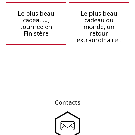
Navigation
Le plus beau
Le plus beau
cadeau…,
cadeau du
de
tournée en
monde, un
Finistère
retour
l’article
extraordinaire !
Contacts