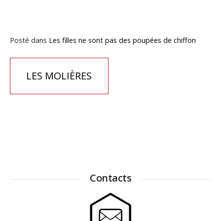
Posté dans
Les filles ne sont pas des poupées de chiffon
Navigation
LES MOLIÈRES
de
l’article
Contacts