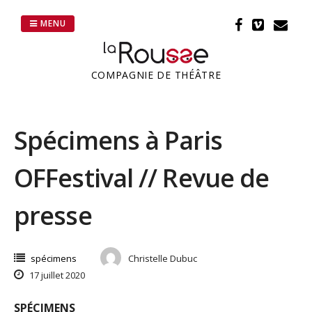
Passer
au
MENU
contenu
COMPAGNIE DE THÉÂTRE
Spécimens à Paris
OFFestival // Revue de
presse
spécimens
Christelle Dubuc
17 juillet 2020
SPÉCIMENS