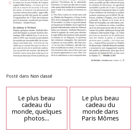
Posté dans
Non classé
Navigation
Le plus beau
Le plus beau
cadeau du
cadeau du
de
monde, quelques
monde dans
photos…
Paris Mômes
l’article