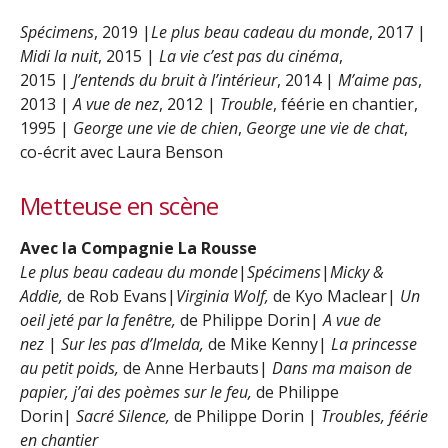
Spécimens
, 2019 |
Le plus beau cadeau du monde
, 2017 |
Midi la nuit
, 2015 |
La vie c’est pas du cinéma
,
2015 |
J’entends du bruit à l’intérieur
, 2014 |
M’aime pas
,
2013 |
A vue de nez
, 2012 |
Trouble
, féérie en chantier,
1995 |
George une vie de chien
,
George une vie de chat
,
co-écrit avec Laura Benson
Metteuse en scène
Avec la Compagnie La Rousse
Le plus beau cadeau du monde
|
Spécimens
|
Micky &
Addie,
de Rob Evans|
Virginia Wolf,
de Kyo Maclear|
Un
oeil jeté par la fenêtre,
de Philippe Dorin|
A vue de
nez
|
Sur les pas d’Imelda,
de Mike Kenny|
La princesse
au petit poids,
de Anne Herbauts|
Dans ma maison de
papier, j’ai des poèmes sur le feu,
de Philippe
Dorin|
Sacré Silence,
de Philippe Dorin |
Troubles, féérie
en chantier