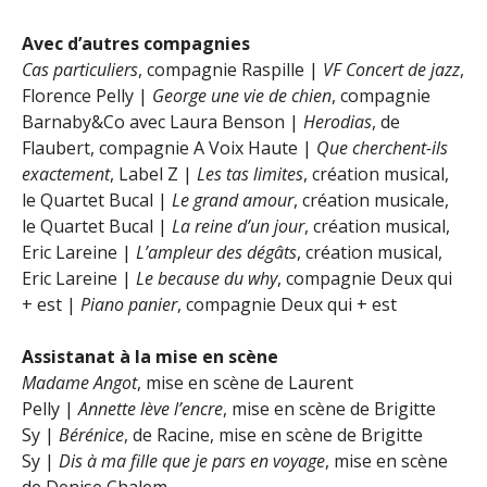
Avec d’autres compagnies
Cas particuliers
, compagnie Raspille |
VF Concert de jazz
,
Florence Pelly |
George une vie de chien
, compagnie
Barnaby&Co avec Laura Benson |
Herodias
, de
Flaubert, compagnie A Voix Haute |
Que cherchent-ils
exactement
, Label Z |
Les tas limites
, création musical,
le Quartet Bucal |
Le grand amour
, création musicale,
le Quartet Bucal |
La reine d’un jour
, création musical,
Eric Lareine |
L’ampleur des dégâts
, création musical,
Eric Lareine |
Le because du why
, compagnie Deux qui
+ est |
Piano panier
, compagnie Deux qui + est
Assistanat à la mise en scène
Madame Angot
, mise en scène de Laurent
Pelly |
Annette lève l’encre
, mise en scène de Brigitte
Sy |
Bérénice
, de Racine, mise en scène de Brigitte
Sy |
Dis à ma fille que je pars en voyage
, mise en scène
de Denise Chalem