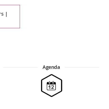
rs |
Agenda