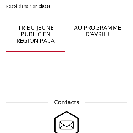
Posté dans
Non classé
Navigation
TRIBU JEUNE
AU PROGRAMME
PUBLIC EN
D’AVRIL !
de
REGION PACA
l’article
Contacts