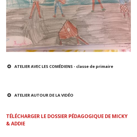
ATELIER AVEC LES COMÉDIENS - classe de primaire
ATELIER AUTOUR DE LA VIDÉO
Effectif : 2 / 3 ou 4 intervenants de la
compagnie
TÉLÉCHARGER LE DOSSIER PÉDAGOGIQUE DE MICKY
nombre d’heures / 1h30 par classe – 2h / classe.
& ADDIE