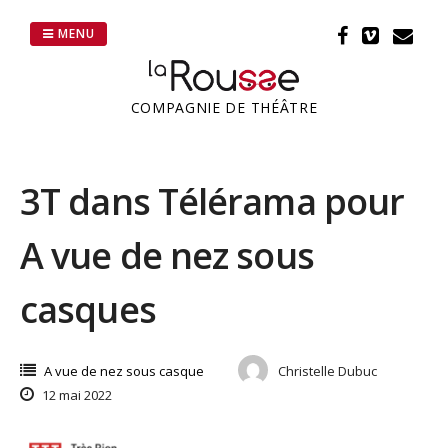
Passer
au
MENU
contenu
COMPAGNIE DE THÉÂTRE
3T dans Télérama pour
A vue de nez sous
casques
A vue de nez sous casque
Christelle Dubuc
12 mai 2022